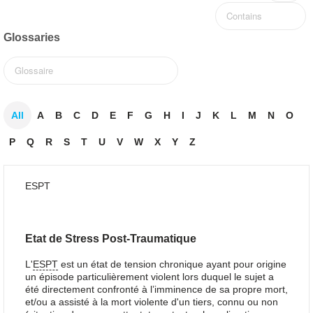
Glossaries
All
A
B
C
D
E
F
G
H
I
J
K
L
M
N
O
P
Q
R
S
T
U
V
W
X
Y
Z
ESPT
Etat de Stress Post-Traumatique
L'
ESPT
est un état de tension chronique ayant pour origine
un épisode particulièrement violent lors duquel le sujet a
été directement confronté à l’imminence de sa propre mort,
et/ou a assisté à la mort violente d'un tiers, connu ou non