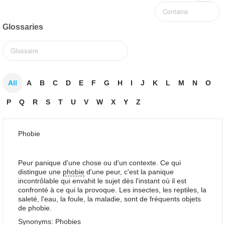
Glossaries
All
A
B
C
D
E
F
G
H
I
J
K
L
M
N
O
P
Q
R
S
T
U
V
W
X
Y
Z
Phobie
Peur panique d'une chose ou d'un contexte. Ce qui
distingue une
phobie
d'une peur, c'est la panique
incontrôlable qui envahit le sujet dès l'instant où il est
confronté à ce qui la provoque. Les insectes, les reptiles, la
saleté, l'eau, la foule, la maladie, sont de fréquents objets
de phobie.
Synonyms: Phobies